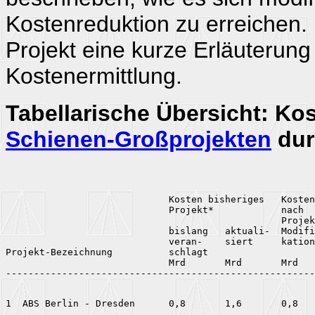
Kostenreduktion zu erreichen. I
Projekt eine kurze Erläuterung
Kostenermittlung.
Tabellarische Übersicht: K
Schienen-Großprojekten
dur
                             Kosten bisheriges   Kosten

                             Projekt*            nach

                                                 Projek
                             bislang   aktuali-  Modifi
                             veran-    siert     kation
Projekt-Bezeichnung          schlagt                   
                             Mrd       Mrd       Mrd   