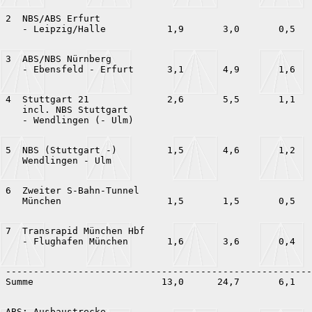
2  NBS/ABS Erfurt

3  ABS/NBS Nürnberg

4  Stuttgart 21              2,6       5,5       1,1   
   incl. NBS Stuttgart

5  NBS (Stuttgart -)         1,5       4,6       1,2   
6  Zweiter S-Bahn-Tunnel

7  Transrapid München Hbf

-------------------------------------------------------
ABS: Ausbaustrecke
